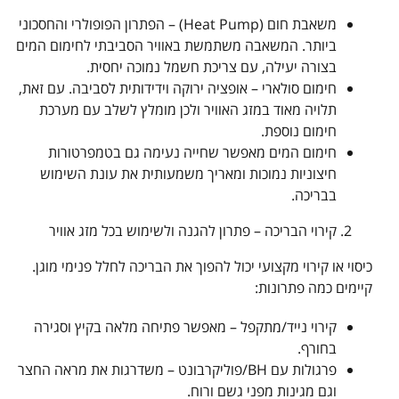
משאבת חום (Heat Pump) – הפתרון הפופולרי והחסכוני
ביותר. המשאבה משתמשת באוויר הסביבתי לחימום המים
בצורה יעילה, עם צריכת חשמל נמוכה יחסית.
חימום סולארי – אופציה ירוקה וידידותית לסביבה. עם זאת,
תלויה מאוד במזג האוויר ולכן מומלץ לשלב עם מערכת
חימום נוספת.
חימום המים מאפשר שחייה נעימה גם בטמפרטורות
חיצוניות נמוכות ומאריך משמעותית את עונת השימוש
בבריכה.
קירוי הבריכה – פתרון להגנה ולשימוש בכל מזג אוויר
כיסוי או קירוי מקצועי יכול להפוך את הבריכה לחלל פנימי מוגן.
קיימים כמה פתרונות:
קירוי נייד/מתקפל – מאפשר פתיחה מלאה בקיץ וסגירה
בחורף.
פרגולות עם BH/פוליקרבונט – משדרגות את מראה החצר
וגם מגינות מפני גשם ורוח.