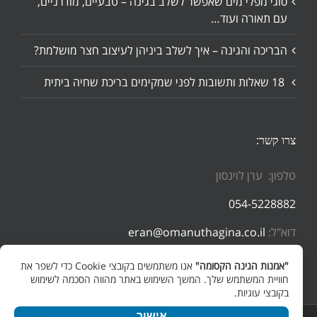
סוגי מפלי מים שאפשר לשלב בגינה – טבעיים, מודרניים,
עם תאורה ועוד…
הבריכה והגינה – איך לשלב ביניהן לעיצוב חצר מושלמת?
18 שאלות ותשובות לפני שמקימים בריכת שחיה ביתית
צרו קשר:
טלפון: ערן לוינסון
054-5228882
דוא"ל:
eran@omanuthagina.co.il
"אמנות הגינה הקסומה"
אנו משתמשים בקובצי Cookie כדי לשפר את
חוויית המשתמש שלך. המשך השימוש באתר מהווה הסכמה לשימוש
בקובצי עוגיות.
אישור