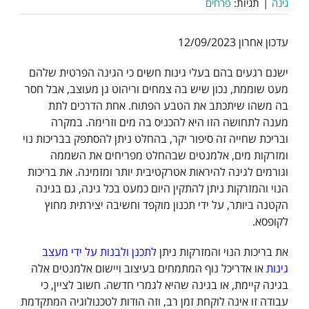
גינה
|
תגיות:
פרחים
עדכון אחרון 12/09/2023
ישנם רגעים בהם בעלי גינות חשים כי הגינה הפרטית שלהם
מעט שוממת, נכון שיש בה צמחים וריהוט גן מעוצב, אבל חסר
בה משהו שיתכתב את הטבע הפתוח. אחת הדרכים לתת
מענה לתחושה הזו היא להכניס בה מים וזרימה. במקרה
ובריכת שחייה זה סיפור יקר, בהחלט ניתן להסתפק בבריכות נוי
ומזרקות מים, אלמנטים שבהחלט מפריחים את השממה
וגורמים לגינה להיראות אטרקטיבית יותר ומזמינה. את בריכות
הנוי והמזרקות ניתן להתקין היום כמעט בכל גינה, גם בגינה
הקטנה ביותר, על ידי תכנון מוקפד וחשיבה יצירתית מחוץ
לקופסא.
את בריכות הנוי והמזרקות ניתן
לתכנן ולבנות על ידי מעצב
גינות
או אדריכל נוף המתמחים בעיצוב ויישום אלמנטים אלה
בגינה קיימת, או בגינה שהיא לגמרי חדשה. חשוב לציין, כי
עבודה זו אינה לוקחת זמן רב, וזה הודות לטכנולוגיה המתקדמת