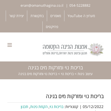
לג
eran@omanuthagina.co.il
|
054-5228882
תוכן
פתח סרגל נגישות
מערוץ ה YouTube
מאמרים
בתקשורת
יצירת קשר
פרויקטים
בריכות נוי ומזרקות מים בגינה
עיצוב גינות
>
בריכות נוי
>
בריכות נוי ומזרקות מים בגינה
בריכות נוי ומזרקות מים בגינה
05/12/2022
|
קטגוריות:
בריכות נוי
,
הקמת גינות
,
תכנון