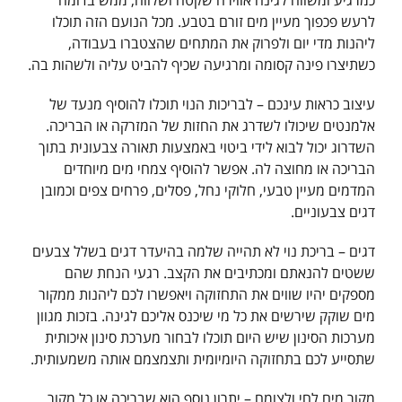
כמרגיע ומשווה לגינה אווירה שקטה ושלווה, ממש בדומה
לרעש פכפוך מעיין מים זורם בטבע. מכל הנועם הזה תוכלו
ליהנות מדי יום ולפרוק את המתחים שהצטברו בעבודה,
כשתיצרו פינה קסומה ומרגיעה שכיף להביט עליה ולשהות בה.
עיצוב כראות עינכם – לבריכות הנוי תוכלו להוסיף מנעד של
אלמנטים שיכולו לשדרג את החזות של המזרקה או הבריכה.
השדרוג יכול לבוא לידי ביטוי באמצעות תאורה צבעונית בתוך
הבריכה או מחוצה לה. אפשר להוסיף צמחי מים מיוחדים
המדמים מעיין טבעי, חלוקי נחל, פסלים, פרחים צפים וכמובן
דגים צבעוניים.
דגים – בריכת נוי לא תהייה שלמה בהיעדר דגים בשלל צבעים
ששטים להנאתם ומכתיבים את הקצב. רגעי הנחת שהם
מספקים יהיו שווים את התחזוקה ויאפשרו לכם ליהנות ממקור
מים שוקק שירשים את כל מי שיכנס אליכם לגינה. בזכות מגוון
מערכות הסינון שיש היום תוכלו לבחור מערכת סינון איכותית
שתסייע לכם בתחזוקה היומיומית ותצמצמם אותה משמעותית.
מקור מים לחי ולצומח – יתרון נוסף הוא שבריכה או כל מקור