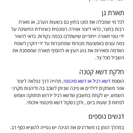
תאורת גן
לכל מי שמבלה את זמנו בחוץ גם בשעות הערב, או מארח
רבות בחצר, כדאי ליצור אווירה רומנטית כשיורדת החשיכה על
ידי גופי תאורה ייחודיים שישתלבו בכמה נקודות. כדאי להאיר
כמה עצים באמצעות מנורות שמחוברות על ידי דוקרן לשטח
האדמה ומאירות את גזע העץ או להוסיף תאורה שמסמנת את
השביל מכל צד.
חלקת דשא קטנה
הוספת
דשא רגיל או דשא סינטטי
, תהייה דרך נפלאה ליצור
אזור משחקים לילדים או פינה שניתן לשכב בה וליהנות מקרני
השמש. יש לקחת בחשבון שדשא רגיל ידרוש תחזוקה ושמש
לפחות 3 שעות ביום , ולכן נשקול דשא סינטטי איכותי.
דגשים נוספים
במהלך הזמן בו משדרגים את הגינה יש נטייה להוציא כסף רב.