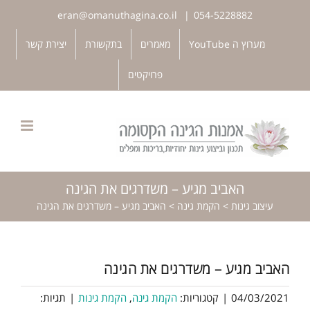
לג
eran@omanuthagina.co.il
|
054-5228882
תוכן
פתח סרגל נגישות
מערוץ ה YouTube
מאמרים
בתקשורת
יצירת קשר
פרויקטים
האביב מגיע – משדרגים את הגינה
עיצוב גינות
>
הקמת גינה
>
האביב מגיע – משדרגים את הגינה
האביב מגיע – משדרגים את הגינה
04/03/2021
|
קטגוריות:
הקמת גינה
,
הקמת גינות
|
תגיות: