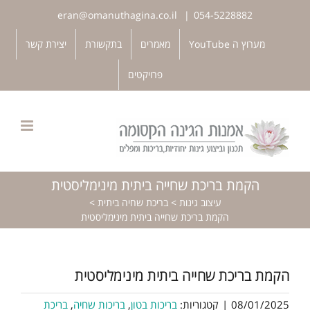
לג
eran@omanuthagina.co.il
|
054-5228882
תוכן
פתח סרגל נגישות
מערוץ ה YouTube
מאמרים
בתקשורת
יצירת קשר
פרויקטים
הקמת בריכת שחייה ביתית מינימליסטית
עיצוב גינות
>
בריכת שחיה ביתית
>
הקמת בריכת שחייה ביתית מינימליסטית
הקמת בריכת שחייה ביתית מינימליסטית
08/01/2025
|
קטגוריות:
בריכות בטון
,
בריכות שחיה
,
בריכת