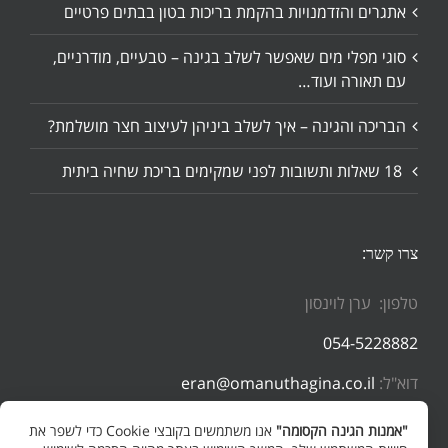
אתגרים והזדמנויות בהקמת בריכות בטון בבתים פרטיים
סוגי מפלי מים שאפשר לשלב בגינה – טבעיים, מודרניים,
עם תאורה ועוד…
הבריכה והגינה – איך לשלב ביניהן לעיצוב חצר מושלמת?
18 שאלות ותשובות לפני שמקימים בריכת שחיה ביתית
צרו קשר:
טלפון: ערן לוינסון
054-5228882
דוא"ל:
eran@omanuthagina.co.il
"אמנות הגינה הקסומה"
אנו משתמשים בקובצי Cookie כדי לשפר את