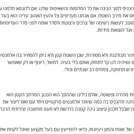
כניס לתוך הגינה את כל החלומות והשאיפות שלנו. אם לדוגמא חלמנו ע
וס את מירב השטח. אם אנחנו מעדיפים צל והעץ האהוב עלינו הוא בעל
וטב לעשות רשימה של צרכים ורצונות ולסדר אותה לפני סדר העדיפויות,
על הוצאות מידיות.
מהר מבולגנת ולא מסודרת, שכן השטח קטן ולא ניתן להסתיר בה אלמנטי
ם ושיהיה לנו קל לתחזק אותם בלי בעיה. למשל, ריצוף או דק שאפשר
רש תחזוקה, צמחים רב שנתיים וכולי.
 מהירה ופשוטה, אולם גילינו שההפך הוא הנכון. המרחב הקטן הוא
ה ולהכניס בה כמה שיותר אלמנטים פרקטיים ויחד עם זאת ליצור את
בה שבכל תכנון עיצוב גינה קטנה נדרשת לא מעט מחשבה יצירתית הרבה
 של שטח והמון רעיונות, כדאי להתייעץ עם בעל מקצוע שיוכל לקחת את