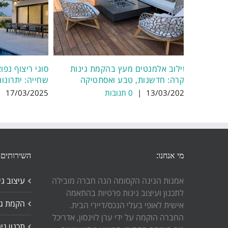
שילוב אלמנטים מעץ בהקמת גינות
סוגי ריצוף נפו
יוקרה: חדשנות, טבע ואסתטיקה
שחייה: יתרונות
13/03/2025
|
0 תגובות
17/03/2025
|
מי אנחנו:
השירותים 
אמנות הגינה הקסומה הנה חברה מובילה
עיצוב גי
לתכנון ועיצוב גינות פרטיות בהתאמה
הקמת גי
אישית לאופי בעלי הנכס/דיירי הבית.
החברה הוקמה על ידי ערן לוינסון, אדריכל
תכנון גי