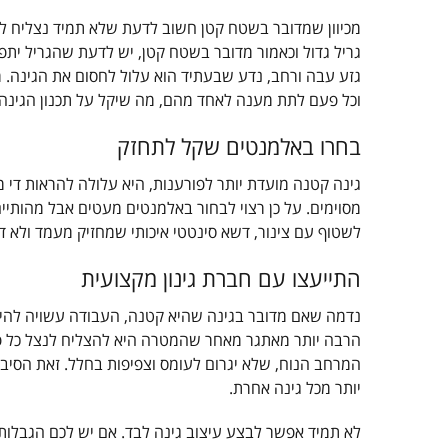
מכיוון שמדובר בשטח קטן חשוב לדעת שלא תמיד נצליח לה
גריל גדול וכאמור מדובר בשטח קטן, יש לדעת שהגריל יתפ
גזע עבה ורחב, נדע שבעתיד הוא עלול לחסום את הגינה. מ
וכל פעם לתת מענה לאחד מהם, מה שיקל על תכנון הגינה ו
בחרו באלמנטים שקל לתחזק
גינה קטנה מועדת יותר לפורענות, היא עלולה להראות די 
מסוימים. על כן רצוי לבחור באלמנטים מעטים אבל מהותיי
לשטוף עם צינור, דשא סינטטי איכותי שמחזיק מעמד ולא דו
התייעצו עם חברת גינון מקצועית
נדמה שאם מדובר בגינה שהיא קטנה, העבודה עשויה להיות
הרבה יותר מאתגר מאחר שהמטרה היא להצליח לנצל כל פינ
המרחב הנוח, שלא יגרום לעומס וצפיפות בחלל. זאת הסי
יותר מכל גינה אחרת.
לא תמיד אפשר לבצע עיצוב גינה לבד. אם יש לכם הגבלות