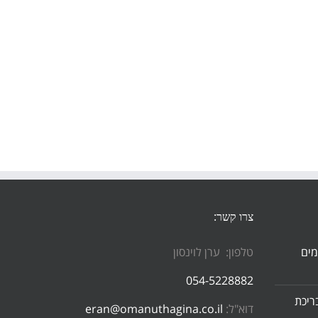
צרו קשר:
מים
טלפון: ערן לוינסון
054-5228882
ריכת
דוא"ל:
eran@omanuthagina.co.il