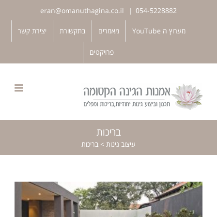
לג
eran@omanuthagina.co.il
|
054-5228882
תוכן
פתח סרגל נגישות
מערוץ ה YouTube
מאמרים
בתקשורת
יצירת קשר
פרויקטים
בריכות
עיצוב גינות
>
בריכות