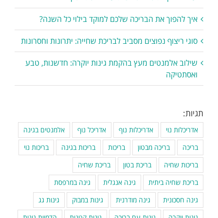
איך להפוך את הבריכה שלכם למוקד בילוי כל השנה?
סוגי ריצוף נפוצים מסביב לבריכת שחייה: יתרונות וחסרונות
שילוב אלמנטים מעץ בהקמת גינות יוקרה: חדשנות, טבע
ואסתטיקה
תגיות:
אדריכלות נוי
אדריכלות נוף
אדריכל נוף
אלמנטים בגינה
בריכה
בריכה מבטון
בריכות
בריכות בגינה
בריכות נוי
בריכות שחיה
בריכת בטון
בריכת שחיה
בריכת שחיה ביתית
גינה אנגלית
גינה במרפסת
גינה חסכונית
גינה מודרנית
גינות במבוק
גינות גג
גינות יוקרה
גינות עם בריכה
גינות קטנות
הדמיית גינות