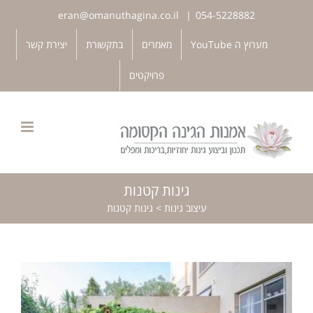
לג
eran@omanuthagina.co.il
|
054-5228882
תוכן
פתח סרגל נגישות
מערוץ ה YouTube
מאמרים
בתקשורת
יצירת קשר
פרויקטים
גינות קטנות
עיצוב גינות
>
גינות קטנות