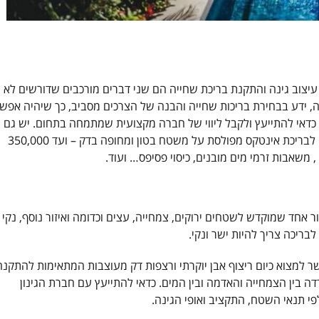
: עיצוב גינה והתקנת בריכת שחייה הם שני דברים מורכבים שדורשים לא
, ידע בבחירת בריכות שחייה והבנה של הצרכים מסביב, כך שיהיה אפש
 כדאי להתייעץ ולקבל ליווי של חברה מקצועית שמתמחה בתחום. יש גם
לקחת בחשבון שמחיר הקמת בריכה יכול לנוע מ40,000 ₪ לבריכת אינטקס מפולסת על משטח בטון ומחופה בדק – ועד 350,000
, משאבות זרמי מים מובנים, כיסוי פסיפס… ועוד.
ור אחד שמוקדש לשטחים ירוקים, צמחייה, עצים וכדומה ואיזור נוסף, נקי
יכה צריך להיות ישר ונקי.
ר למצוא כיום ריצוף אבן יוקרתי ורצפות דק מעוצבות המתאימות להתקנה
דה בין הצמחייה והאדמה ובין המים. כדאי להתייעץ עם חברת הגינון
פי תנאי השטח, התקציב ואופי הגינה.