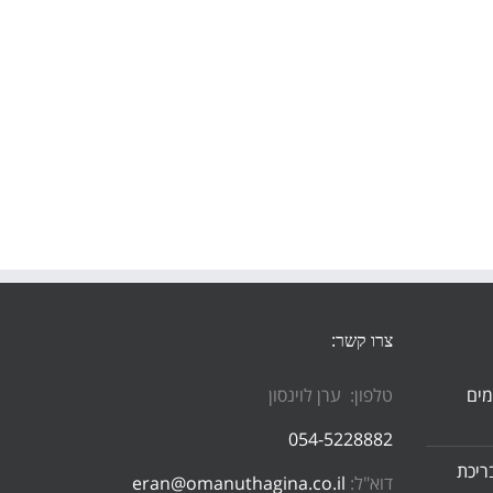
צרו קשר:
מים
טלפון: ערן לוינסון
054-5228882
ריכת
דוא"ל:
eran@omanuthagina.co.il