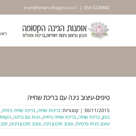
לג
eran@omanuthagina.co.il
|
054-5228882
תוכן
פתח סרגל נגישות
ראש
טיפים-עיצוב גינה עם בריכת שחייה
30/11/2015
|
קטגוריות:
בריכות שחיה
,
בריכת שחיה ביתית
,
בטון
,
בריכת שחיה
,
בריכת שחיה ביתית
,
גינות עם בריכה
,
הקמת 
עיצוב גינות פרטיות
,
עיצוב ותכנון גינה
,
עיצוב ותכנון גינות
,
תכנו