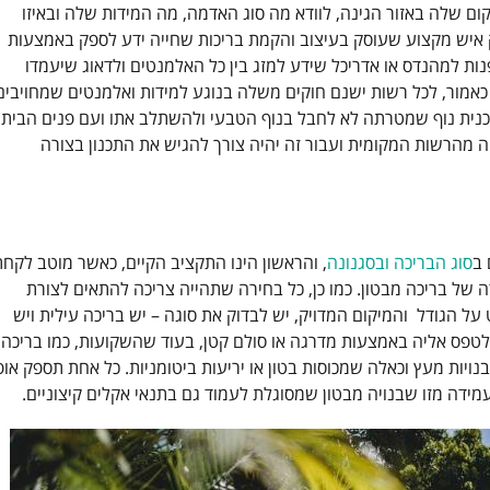
ום שלה באזור הגינה, לוודא מה סוג האדמה, מה המידות שלה ובאיזו
ק איש מקצוע שעוסק בעיצוב והקמת בריכות שחייה ידע לספק באמצעות
פנות למהנדס או אדריכל שידע למזג בין כל האלמנטים ולדאוג שיעמדו
כאמור, לכל רשות ישנם חוקים משלה בנוגע למידות ואלמנטים שמחויבים
תכנית נוף שמטרתה לא לחבל בנוף הטבעי ולהשתלב אתו ועם פנים הבית.
ה מהרשות המקומית ועבור זה יהיה צורך להגיש את התכנון בצורה
 ב
סוג הבריכה ובסגנונה
, והראשון הינו התקציב הקיים, כאשר מוטב לקחת
של בריכה מבטון. כמו כן, כל בחירה שתהייה צריכה להתאים לצורת
ל הגודל והמיקום המדויק, יש לבדוק את סוגה – יש בריכה עילית ויש
לטפס אליה באמצעות מדרגה או סולם קטן, בעוד שהשקועות, כמו בריכה
נויות מעץ וכאלה שמכוסות בטון או יריעות ביטומניות. כל אחת תספק אופ
מידה מזו שבנויה מבטון שמסוגלת לעמוד גם בתנאי אקלים קיצוניים.