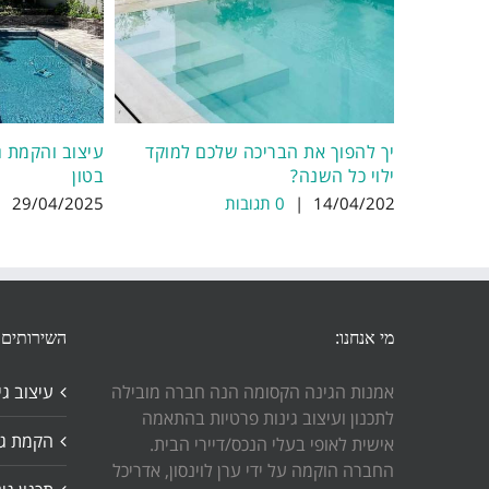
איך להפוך את הבריכה שלכם למוקד
עיצוב והקמת ג
בילוי כל השנה?
בטון
14/04/2025
|
0 תגובות
29/04/2025
|
מי אנחנו:
השירותים 
אמנות הגינה הקסומה הנה חברה מובילה
עיצוב גי
לתכנון ועיצוב גינות פרטיות בהתאמה
הקמת גי
אישית לאופי בעלי הנכס/דיירי הבית.
החברה הוקמה על ידי ערן לוינסון, אדריכל