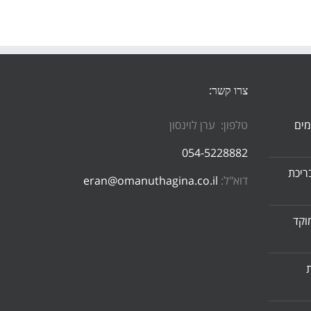
צרו קשר:
מים
טלפון: ערן לוינסון
054-5228882
ריכת
דוא"ל:
eran@omanuthagina.co.il
וקד
ת