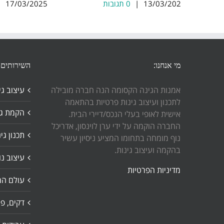
13/03/2025
|
0 תגובות
17/03/2025
|
מי אנחנו:
השירותים 
אמנות הגינה הקסומה הנה חברה מובילה
עיצוב גי
לתכנון ועיצוב גינות פרטיות בהתאמה
הקמת גי
אישית לאופי בעלי הנכס/דיירי הבית.
החברה הוקמה על ידי ערן לוינסון, אדריכל
תכנון גי
נוף מומחה בתחומו המציע ניסיון עשיר
בהקמה ועיצוב גינות.
עיצוב נו
מדיניות הפרטיות
עולם המ
דקים, פר