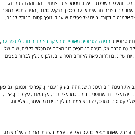
 נמוכה ומעט מושפלת והיאנג מסמל את הצמחייה הגבוהה והתמירה.
זורמים בצורה חרישית או עם פכפוך ברקע. כמו כן, הגינה תכיל בתוכה
 אלמנטים דקורטיביים של פסלים שיעניקו נופך קסום ומנותק לגינה.
ות טרופיות.
הגינה הטרופית מאופיינת בעיקר בצמחייה גונג'לית פרועה
,
קת גם הרבה צל. בגינה הטרופית רוב הצמחייה תכלול דקלים, שיח של
כמויות של מים ולחות כיאה לאזורים הטרופיים, ולכן מומלץ לבחור בעצים
 את הגינה הים תיכונית שמזוהה בעיקר עם יוון, קפריסין וכמובן גם כאן
יה ועצי הדר שחוסכים במים כמו עצי תמר, עץ תאנה, עץ לימון, אלון,
ל קקטוסים. כמו כן, יהיו בא צמחי תבלין רבים כמו זעתר, בזיליקום,
ח יוקרתי, שאותו מפסל כמעט הטבע בעצמו בעזרתו הנדיבה של האדם.