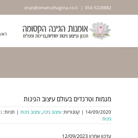
לג
eran@omanuthagina.co.il
|
054-5228882
תוכן
פתח סרגל נגישות
ראש
מגמות וטרנדים בעולם עיצוב הגינות
14/09/2020
|
קטגוריות:
עיצוב גינה
,
עיצוב גינות
|
תגיות:
גי
גינות
עדכון אחרון 12/09/2023