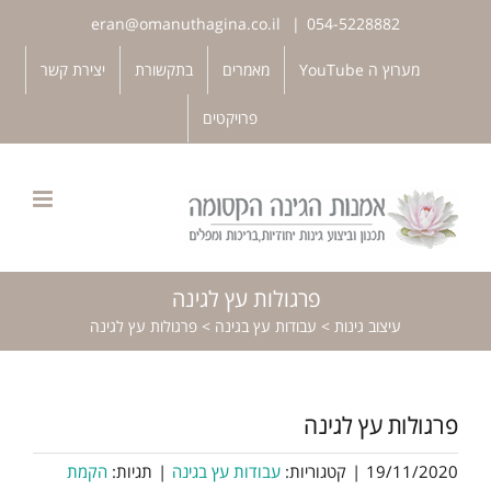
לג
eran@omanuthagina.co.il
|
054-5228882
תוכן
פתח סרגל נגישות
מערוץ ה YouTube
מאמרים
בתקשורת
יצירת קשר
פרויקטים
פרגולות עץ לגינה
עיצוב גינות
>
עבודות עץ בגינה
>
פרגולות עץ לגינה
פרגולות עץ לגינה
19/11/2020
|
קטגוריות:
עבודות עץ בגינה
|
תגיות:
הקמת