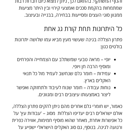
והנוף המשתקף. בהתאם לכך, ניתן למצוא כיום חברות רבות
שמתמחות בהקמת סככים ואמצעי קירוי ובין היתר מציעות
ממגוון סוגי העצים ומסייעות בבחירה, בבנייה ובעיצוב.
כל היתרונות תחת קורת גג אחת
פתרון הצללה בגינה שעשוי מעץ מביא עמו שלושה יתרונות
בולטים כגון:
יופי – מראה טבעי שמשתלב עם הצמחייה והפרחים
ומוסיף הרבה חן ויופי.
עמידות – חומר גלם שנחשב לעמיד מול כל תנאי
האקלים בארץ.
נוחות עבודה – חומר שנוח לעיבוד ולתחזוקה ואפשר
ליצור באמצעותו עיצובים רבים ומגוונים.
כאמור, יש חומרי גלם אחרים מהם ניתן להקים פתרון הצללה,
אולם ישראלים רבים יעדיפו הצללות מסוג – 'עבודות עץ' על
כל אפשרות אחרת, מאחר שהוא מוסיף חמימות, אווירה כפרית
ורגועה לגינה. בנוסף, גם סוג האקלים הישראלי ישפיע על