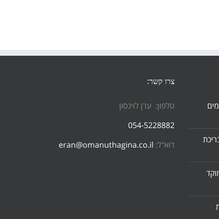
צרו קשר:
מים
טלפון: ערן לוינסון
054-5228882
ריכת
דוא"ל:
eran@omanuthagina.co.il
וקד
ת