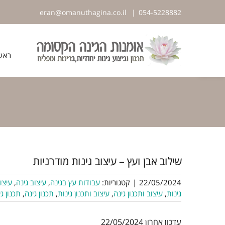
לג
eran@omanuthagina.co.il
|
054-5228882
תוכן
פתח סרגל נגישות
ראש
שילוב אבן ועץ – עיצוב גינות מודרניות
22/05/2024
|
קטגוריות:
עבודות עץ בגינה
,
עיצוב גינה
,
עיצוב
גינות
,
עיצוב ותכנון גינה
,
עיצוב ותכנון גינות
,
תכנון גינה
,
תכנון גי
עדכון אחרון 22/05/2024