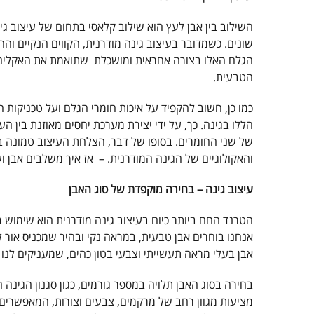
השילוב בין אבן לעץ הוא שילוב קלאסי בתחום של עיצוב גינ
שונים. כשמדובר בעיצוב גינה מודרנית, הקווים הנקיים וה
הגלם האלו בצורה אחראית ומושכלת שתואמת את האקלים 
הטבעית.
כמו כן, חשוב להקפיד על איכות חומרי הגלם ועל טכניקות
הללו בגינה. כך, על ידי יצירת מערכת יחסים מאוזנת בין 
של שני החומרים. בסופו של דבר, הצלחת העיצוב טמונה ביכ
והאקולוגיים של הגינה המודרנית. – אז איך משלבים אבן וע
עיצוב גינה – בחירה מוקפדת של סוג האבן
הטרנד החם ביותר כיום בעיצוב גינה מודרנית הוא שימוש
אנחנו בוחרים אבן טבעית, במראה נקי ובהיר שמכניס אור 
אבן בעלי מראה תעשייתי וצבעי בטון כהים, שמעניקים לנו 
בחירה בסוג האבן תלויה במספר גורמים, כגון סגנון הגינה
מציעות מגוון רחב של מרקמים, צבעים וצורות, המאפשרים ל