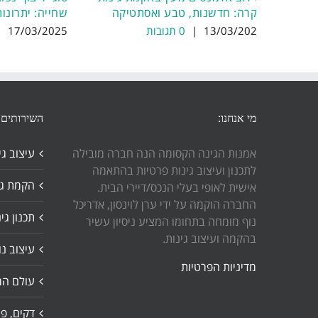
יוקרה: חדשנות, טבע ואסתטיקה
שחייה: יתרונות
13/03/2025
|
0 תגובות
17/03/2025
|
מי אנחנו:
השירותים 
אמנות הגינה הקסומה הנה חברה מובילה
עיצוב גי
לתכנון ועיצוב גינות פרטיות בהתאמה
הקמת גי
אישית לאופי בעלי הנכס/דיירי הבית.
החברה הוקמה על ידי ערן לוינסון, אדריכל
תכנון גי
נוף מומחה בתחומו המציע ניסיון עשיר
בהקמה ועיצוב גינות.
עיצוב נו
מדיניות הפרטיות
עולם המ
דקים, פר