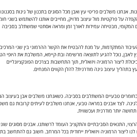
ות. אנחנו משלבים פריטי עץ ואבן מכל הסוגים בתכנון של גינות בסגנונו
הקפדה על פרקטיות מול עיצוב מדויק, מחייבים אותנו להשתמש בשני חומ
המקומי, מבטיחה עמידות לאורך זמן ומראה אסתטי שמשתלב בסביבה
 העיבוד המתקדמות, על מנת להבטיח את הקשר ההרמוני בין שני המרכיב
העץ לאבן, נוכל להגיע לתוצאה מרשימה ובת-קיימא, המשלבת את היופי הט
ולת ליצור הרמוניה ויזואלית, תוך התחשבות בצרכים הפונקציונליים
ץ בתהליך עיצוב גינה מודרנית? להלן הקווים המנחים.
 בחומרים טבעיים המשתלבים בסביבה. כשאנחנו משלבים אבן בעיצוב הג
לגינה. לצד אבנים במראה טבעי, אנחנו משלבים לעיתים קרובות גם משט
תחושה יותר מודרנית ועכשווית.
 הרצוי, התנאים הסביבתיים והתקציב העומד לרשותנו. אבנים מסוגים שוני
נו ליצור הרמוניה ויזואלית ייחודית בכל המרחב. חשוב גם להתחשב בתכ