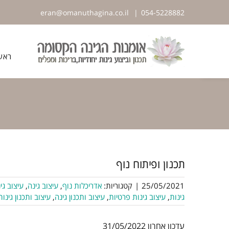
לג
eran@omanuthagina.co.il
|
054-5228882
תוכן
פתח סרגל נגישות
ראש
תכנון ופיתוח נוף
25/05/2021
|
קטגוריות:
אדריכלות נוף
,
עיצוב גינה
,
עיצוב גי
גינות
,
עיצוב גינות פרטיות
,
עיצוב ותכנון גינה
,
עיצוב ותכנון גינות
עדכון אחרון 31/05/2022