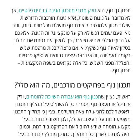
תכנון גן ונוף, הוא
חלק מרכזי מתכנון הגינה בבתים פרטיים
, אך
לא מדובר על גינות פשוטת, אלא גינות מורכבות הדורשות
שילוב מגוון אלמנטים ליצירת נוף מושלם מכל זווית. כיום, יותר
מאי פעם שמים דגש לא רק על פונקציונליות הגינה, אלא גם
על הנוף הכללי שהיא מייצרת, כך למשך אם נפתח את החלון
בסלון לאיזה נוף נשקיף, או אם נרצה לבנות מרפסת שמש
בקומה העליונה, וודאי נרצה עצים גבוהים שיספקו פרטיות
והצללה מפני השמש. כל אלה נקראים בשפה המקצועית –
תכנון נוף.
תכנון נוף בפרויקטים מורכבים, מה הוא כולל?
ראשית, נציין ש
תכנון נוף הוא עבודה השייכת למומחים
, ורק
אדריכל או מעצב נוף מסמך יוכל להשתלט על תהליך התכנון
ולאפשר לכם להגיע לתוצאה מושלמת. נציין כי תהליך התכנון
משפיע רבות על העיצוב הכולל, ולכן חשוב לבחור בבעל
מקצוע מומחה שידע להוביל את הפרויקט ביד רמה, וכמובן
יהיה לצדכם לאורך כל התהליך. כמו כן מומלץ לבחור בבעל