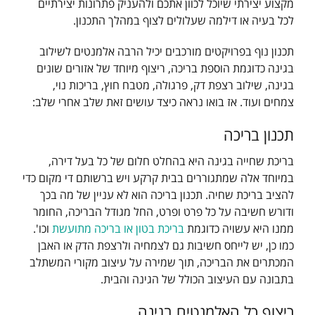
מקצוע יצירתי שיוכל לכוון אתכם ולהעניק פתרונות יצירתיים
לכל בעיה או דילמה שעלולים לצוף במהלך התכנון.
תכנון נוף בפרויקטים מורכבים יכיל הרבה אלמנטים לשילוב
בגינה כדוגמת הוספת בריכה, ריצוף מיוחד של אזורים שונים
בגינה, שילוב רצפת דק, פרגולה, מטבח חוץ, בריכות נוי,
צמחים ועוד. אז בואו נראה כיצד עושים זאת שלב אחרי שלב:
תכנון בריכה
בריכת שחייה בגינה היא בהחלט חלום של כל בעל דירה,
במיוחד אלה שמתגוררים בבית קרקע ויש ברשותם די מקום כדי
להציב בריכת שחיה. תכנון בריכה הוא לא עניין של מה בכך
ודורש חשיבה על כל פרט ופרט, החל מגודל הבריכה, החומר
ממנו היא עשויה כדוגמת
בריכת בטון או בריכה מתועשת
וכו'.
כמו כן, יש לייחס חשיבות גם לצמחיה ולרצפת הדק או האבן
המכתרים את הבריכה, תוך שמירה על עיצוב מקורי המשתלב
בתבונה עם העיצוב הכולל של הגינה והבית.
ריצוף כל האלמנטים בגינה