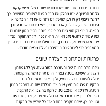
ברוב הגינות המודרניות ישנם סוגים שונים של חיפויי קרקע,
כלומר הריצוף עצמו מחלק את חלל הגינה לאזורים מסוימים. כך
למשל ריצוף דק או אבן שתפקידם לתחום את אזור הבריכה או
פינת הישיבה, שבילים, אבני מדרך, דשא סינטטי או טבעי וכך
הלאה. ריצוף דק הוא כיום הפופולרי ביותר ומכיל מגוון יתרונות
כמו עמידות לתנאי מזג האוויר, מראה כפרי, קל לתחזוקה, מנקז
את מי הגשמים ועוד. כמו כן, כיום משלבים בריכות נוי בגינה בין
המעברים כדי ליצור גינה מרהיבה ובעלת מראה מודרני.
פרגולות ופתרונות הצללה שונים
גינה יכולה להיות יפה ומעוצבת בטוב טעם, אך ללא פתרון
הצללה, הישיבה בגינה בצהרי היום תחת השמש הקופחת
יכולה להיות סיוט של ממש, ולכן באופן טבעי בכל גינה
מתקינים פרגולות מעץ או מוצרי הצללה שונים. במהלך תכנון
הגינה, אדריכל או מעצב גינות לוקח בחשבון את התקנת
הפרגולה, בין אם מדובר על פרגולה תלויה, עגולה, מרובעת
וכו'. כמו כן, ישנם מקרים בהם האדריכל ימליץ על התקנת