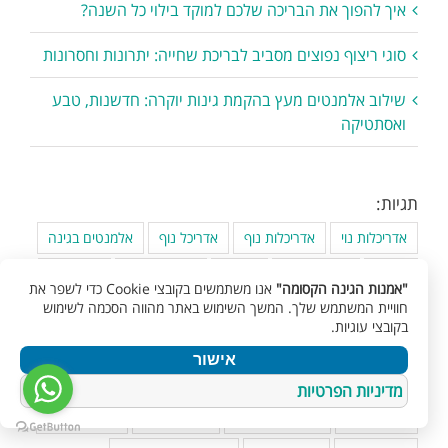
איך להפוך את הבריכה שלכם למוקד בילוי כל השנה?
סוגי ריצוף נפוצים מסביב לבריכת שחייה: יתרונות וחסרונות
שילוב אלמנטים מעץ בהקמת גינות יוקרה: חדשנות, טבע
ואסתטיקה
תגיות:
אדריכלות נוי
אדריכלות נוף
אדריכל נוף
אלמנטים בגינה
בריכה
בריכה מבטון
בריכות
בריכות בגינה
בריכות נוי
"אמנות הגינה הקסומה"
אנו משתמשים בקובצי Cookie כדי לשפר את
חוויית המשתמש שלך. המשך השימוש באתר מהווה הסכמה לשימוש
בריכות שחיה
בריכת בטון
בריכת שחיה
בקובצי עוגיות.
בריכת שחיה ביתית
גינה אנגלית
גינה במרפסת
אישור
גינה חסכונית
גינה מודרנית
גינות במבוק
גינות גג
מדיניות הפרטיות
גינות יוקרה
גינות עם בריכה
גינות קטנות
הדמיית גינות