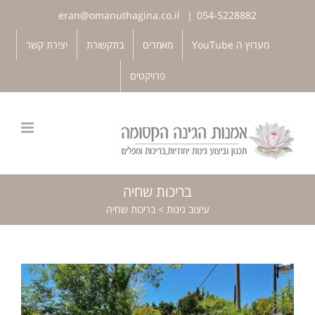
לג
eran@omanuthagina.co.il
|
054-5228882
תוכן
פתח סרגל נגישות
מערוץ ה YouTube
מאמרים
בתקשורת
יצירת קשר
פרויקטים
בריכות שחיה
עיצוב גינות
>
בריכות שחיה