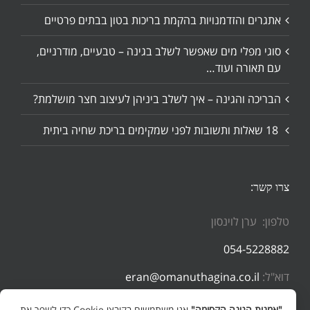
אתגרים והזדמנויות בהקמת בריכות בטון בבתים פרטיים
סוגי מפלי מים שאפשר לשלב בגינה – טבעיים, מודרניים,
עם תאורה ועוד…
הבריכה והגינה – איך לשלב ביניהן לעיצוב חצר מושלמת?
18 שאלות ותשובות לפני שמקימים בריכת שחיה ביתית
צרו קשר:
טלפון: ערן לוינסון
054-5228882
דוא"ל:
eran@omanuthagina.co.il
"אמנות הגינה הקסומה"
אנו משתמשים בקובצי Cookie כדי לשפר את