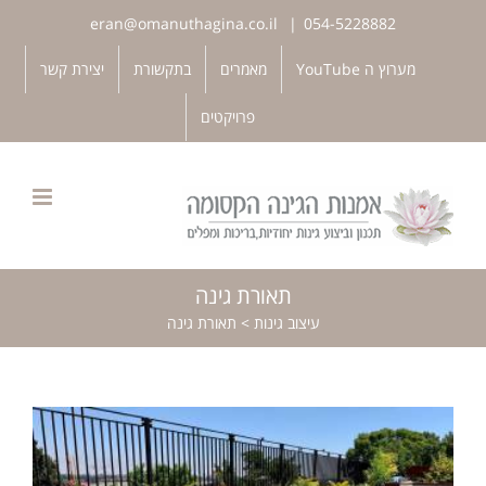
לג
eran@omanuthagina.co.il
|
054-5228882
תוכן
פתח סרגל נגישות
מערוץ ה YouTube
מאמרים
בתקשורת
יצירת קשר
פרויקטים
תאורת גינה
עיצוב גינות
>
תאורת גינה