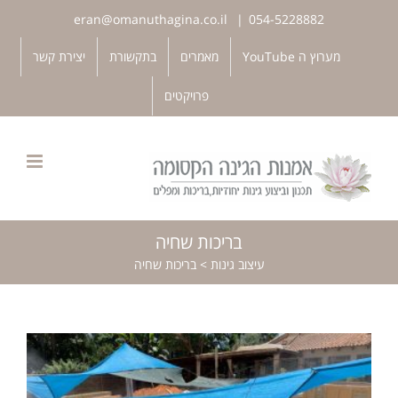
לג
eran@omanuthagina.co.il
|
054-5228882
תוכן
פתח סרגל נגישות
מערוץ ה YouTube
מאמרים
בתקשורת
יצירת קשר
פרויקטים
בריכות שחיה
עיצוב גינות
>
בריכות שחיה