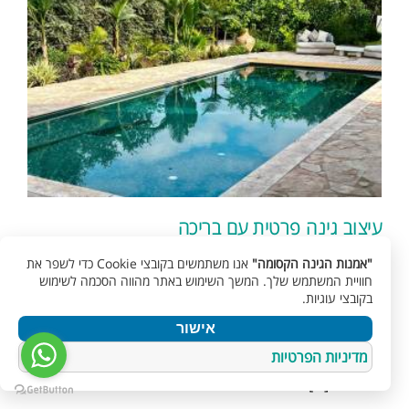
עיצוב גינה פרטית עם בריכה
"אמנות הגינה הקסומה"
אנו משתמשים בקובצי Cookie כדי לשפר את
אם חשבת לרכוש בית פרטי או בית צמוד קרקע, וודאי חלפה
חוויית המשתמש שלך. המשך השימוש באתר מהווה הסכמה לשימוש
בראשכם האפשרות של שילוב בריכה בגינה, הרי בריכה יכולה
בקובצי עוגיות.
לשדרג פלאים את חווית השהיה בגינה, ובכלל להוסיף רבות
אישור
לפאן העיצובי. אז אם גם אתם רוצים להתרענן בחודשי יולי
מדיניות הפרטיות
אוגוסט בבריכה, עליכם להזמין בתחילת הדרך אדריכל נוף עם
התמחות [...]