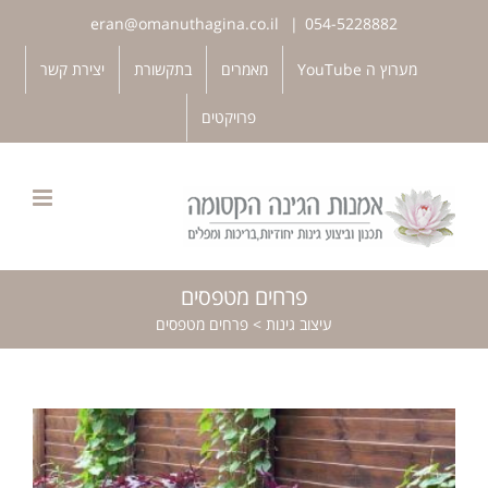
לג
eran@omanuthagina.co.il
|
054-5228882
תוכן
פתח סרגל נגישות
מערוץ ה YouTube
מאמרים
בתקשורת
יצירת קשר
פרויקטים
פרחים מטפסים
עיצוב גינות
>
פרחים מטפסים