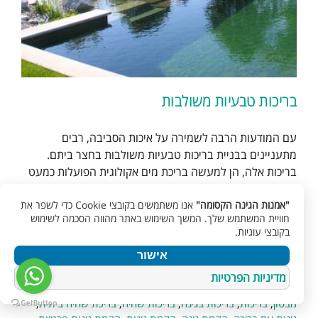
בריכות טבעיות משולבות
עם המודעות הרבה לשמירה על איכות הסביבה, רבים
מתעניינים בבניית בריכות טבעיות משולבות בחצר ביתם.
בריכות אלה, הן למעשה בריכת מים אקולוגית הפועלות כמעט
ללא כל תמיכה חיצונית טכנולוגית כגון כמו פילטרים, מערכות
"אמנות הגינה הקסומה"
אנו משתמשים בקובצי Cookie כדי לשפר את
סינון או משאבת מים. הרעיון בבריכות אלה הוא להכניס את
חוויית המשתמש שלך. המשך השימוש באתר מהווה הסכמה לשימוש
הטבע לחצר הבית ולתת לטבע לעשות [...]
בקובצי עוגיות.
אישור
11/03/2018
|
קטגוריות:
בריכות בטון
,
בריכות טבעיות
,
בריכות
מדיניות הפרטיות
שחיה
,
בריכת שחיה ביתית
,
עיצוב גינות
|
תגיות:
בריכה
,
בריכה
מבטון
,
בריכות
,
בריכות בגינה
,
בריכות שחיה
,
בריכת שחיה ביתית
,