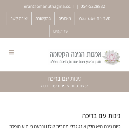
לג
eran@omanuthagina.co.il
|
054-5228882
תוכן
פתח סרגל נגישות
מערוץ ה YouTube
מאמרים
בתקשורת
יצירת קשר
פרויקטים
גינות עם בריכה
עיצוב גינות
>
גינות עם בריכה
גינות עם בריכה
כיום גינה היא חלק אינטגרלי מהבית שלנו ונראה כי היא הופכת