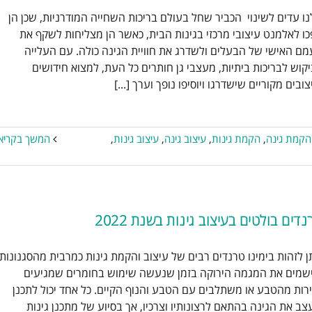
נו עדים לשינוי הכביר שחל בעולם בריכות השחייה המודרניות, שכן הן
יכות מודרניות: עיצובים חדשניים
ו לאלמנט עיצובי מרכזי בגינות הבית, כאשר הן מצליחות לשקף את
ומרהיבים
ם האישי של הבעלים ולשדרג את חוויית הגינה כולה. עם העלייה
בריכות שחיה
בריכת שחיה ביתית
הקמת
קוש לבריכות ביתיות, מעצבי גן חותרים כל העת, למצוא חידושים
ינה
הקמת גינות
עיצוב גינה
עיצוב גינות
צובים מקוריים שישדרגו ויוסיפו נופך וערך [...]
תאורת גינה
הקמת גינה
,
הקמת גינות
,
עיצוב גינה
,
עיצוב גינות
,
המשך בקריא
דים בולטים בעיצוב גינות בשנת 2022
ן לזהות בימינו טרנדים רבים של עיצוב והקמת גינות כמרבית מהסגנונות
נדים בולטים בעיצוב גינות בשנת
שמים את המגמה הירוקה בזמן שנעשה שימוש בחומרים שמגיעים
2022
רות מהטבע או משתלבים עם הטבע והנוף הקיים. כל אחד יכול לתכנן
יכות בטון
בריכות נוי
בריכות שחיה
בריכת
צב את הגינה בהתאם לרצונותיו וצרכיו, אך בסיוע של מתכנן גינות