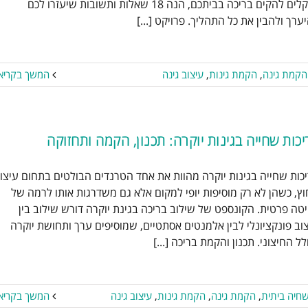
שוקלים להקים בריכה בביתכם, הנה 18 שאלות ותשובות שיעזרו לכם
בריכות שחיה
בריכת שחיה ביתית
הקמת
ערך ולהבין את כל התהליך. פרויקט [...]
גינה
הקמת גינות
עיצוב גינה
הקמת גינה
,
הקמת גינות
,
עיצוב גינה
המשך בקריא
יכות שחייה בגינות יוקרה: תכנון, הקמה ותחזוקה
כות שחייה בגינות יוקרה מהוות את אחד הטרנדים הבולטים בתחום עיצו
ריכות שחייה בגינות יוקרה: תכנון,
ץ, כשהן לא רק מוסיפות יופי למקום אלא גם משדרגות אותו לרמה של
הקמה ותחזוקה
יטה פרטית. הקונספט של שילוב בריכה בגינת יוקרה דורש שילוב בין
וב פונקציונלי לבין אלמנטים אסתטיים, שמוסיפים ערך ותחושת יוקרה
בריכות בטון
בריכות שחיה
בריכת שחיה
ל החיצוני. תכנון והקמת בריכה [...]
תית
הקמת גינה
הקמת גינות
עיצוב גינה
חיה ביתית
,
הקמת גינה
,
הקמת גינות
,
עיצוב גינה
המשך בקריא