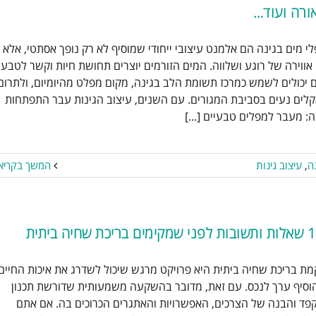
ורה ועוד…
גי מפלי מים שאפשר לשלב בגינה
י מים בגינה הם אלמנט עיצובי ייחודי שמוסיף לא רק נופך אסתטי, אלא
– טבעיים, מודרניים, עם תאורה
אווירה של רוגע ושלווה. המים הזורמים יוצרים תחושת חיות וקשר לטבע,
ועוד…
 יכולים לשמש כמרכז תשומת הלב בגינה, מקום מפלט מהיומיום, ולתרום
קמת גינה
הקמת גינות
עיצוב גינה
עיצוב
לים נעים בסביבת המגורים. עם השנים, עיצוב הגינות עבר התפתחות
גינות
: מעבר למפלים טבעיים [...]
נה
,
עיצוב גינות
המשך בקריא
ת בריכת שחיה ביתית היא פרויקט מרגש שיכול לשדרג את איכות החיים
18 שאלות ותשובות לפני שמקימים
וסיף ערך לנכס. עם זאת, מדובר בהשקעה משמעותית שדורשת תכנון
בריכת שחיה ביתית
פד והבנה של הצרכים, האפשרויות והאתגרים הכרוכים בה. אם אתם