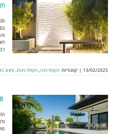
תא
סו
מפל
גם 
והם
ה
לאק
רבה
13/02/2025
|
קטגוריות:
הקמת גינה
,
הקמת גינות
,
עיצוב גי
18 שאלות ותשובות לפני שמקימים בריכת שחיה ביתית
הקמ
ולה
מוק