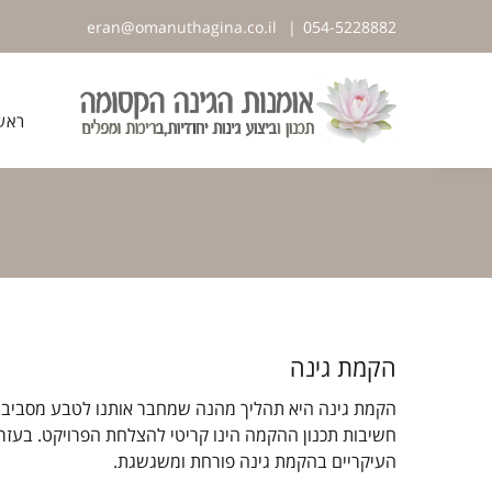
לג
eran@omanuthagina.co.il
|
054-5228882
תוכן
פתח סרגל נגישות
ראש
הקמת גינה
הקמת גינה היא תהליך מהנה שמחבר אותנו לטבע מסביב. בי
חשיבות תכנון ההקמה הינו קריטי להצלחת הפרויקט. בעזרת
העיקריים בהקמת גינה פורחת ומשגשגת.