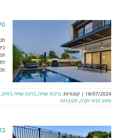
טי
תכנ
ט
ביו
תמי
לתכ
ג
טכנ
18/07/2024
|
קטגוריות:
בריכות שחיה
,
בריכת שחיה ביתית
,
עיצוב גינות יוקרה
,
תכנון גינה
בר