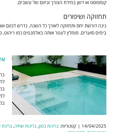
קומפוסט או דשן במידת הצורך וגיזום של עשבים.
תחזוקה ושיפורים
גינה דורשת יחס ותחזוקה לאורך כל השנה. נדרש לגזום או
בימים סוערים. מומלץ לעטר אותה באלמנטים כמו ריהוט, 
אי
ברי
אי
לחל
במש
למק
בי
במא
14/04/2025
|
קטגוריות:
בריכות בטון
,
בריכות שחיה
,
בריכת ש