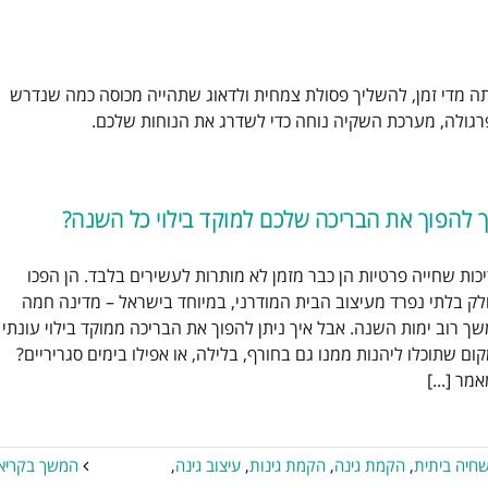
תה מדי זמן, להשליך פסולת צמחית ולדאוג שתהייה מכוסה כמה שנדרש
פרגולה, מערכת השקיה נוחה כדי לשדרג את הנוחות שלכם.
ך להפוך את הבריכה שלכם למוקד בילוי כל השנה?
כות שחייה פרטיות הן כבר מזמן לא מותרות לעשירים בלבד. הן הפכו
ך להפוך את הבריכה שלכם למוקד
ק בלתי נפרד מעיצוב הבית המודרני, במיוחד בישראל – מדינה חמה
בילוי כל השנה?
ך רוב ימות השנה. אבל איך ניתן להפוך את הבריכה ממוקד בילוי עונתי 
בריכות בטון
בריכות שחיה
בריכת שחיה
ום שתוכלו ליהנות ממנו גם בחורף, בלילה, או אפילו בימים סגריריים?
תית
הקמת גינה
הקמת גינות
עיצוב גינה
מר [...]
עיצוב גינות
תכנון גינה
חיה ביתית
,
הקמת גינה
,
הקמת גינות
,
עיצוב גינה
,
המשך בקריא