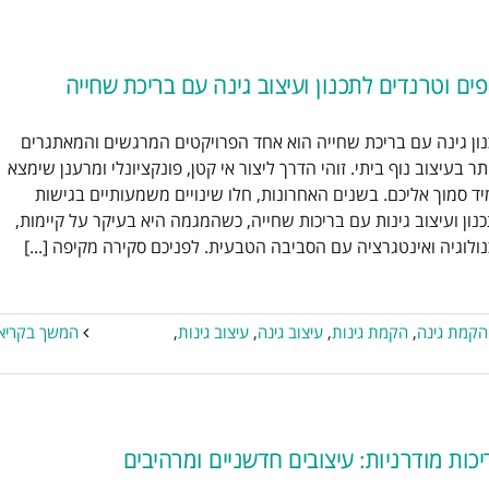
פים וטרנדים לתכנון ועיצוב גינה עם בריכת שחייה
ון גינה עם בריכת שחייה הוא אחד הפרויקטים המרגשים והמאתגרים
יפים וטרנדים לתכנון ועיצוב גינה
תר בעיצוב נוף ביתי. זוהי הדרך ליצור אי קטן, פונקציונלי ומרענן שימצא
עם בריכת שחייה
ד סמוך אליכם. בשנים האחרונות, חלו שינויים משמעותיים בגישות
בריכות שחיה
בריכת שחיה ביתית
הקמת
נון ועיצוב גינות עם בריכות שחייה, כשהמגמה היא בעיקר על קיימות,
ינה
הקמת גינות
עיצוב גינה
עיצוב גינות
ולוגיה ואינטגרציה עם הסביבה הטבעית. לפניכם סקירה מקיפה [...]
עיצוב גינות יוקרה
תכנון גינה
הקמת גינה
,
הקמת גינות
,
עיצוב גינה
,
עיצוב גינות
,
המשך בקריא
יכות מודרניות: עיצובים חדשניים ומרהיבים