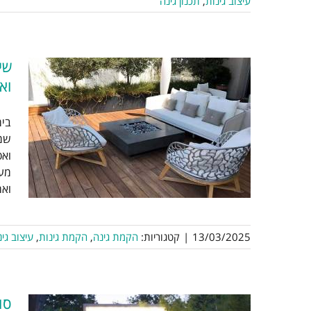
עיצוב גינות
,
תכנון גינה
שי
וא
שי
בימ
שמש
ה
ואס
מעץ
ואר
13/03/2025
|
קטגוריות:
הקמת גינה
,
הקמת גינות
,
עיצוב גי
סו